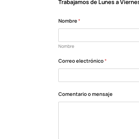
Trabajamos de Lunes a Viernes
t
Nombre
*
e
x
t
o
t
Nombre
e
x
Correo electrónico
*
t
o
o
Comentario o mensaje