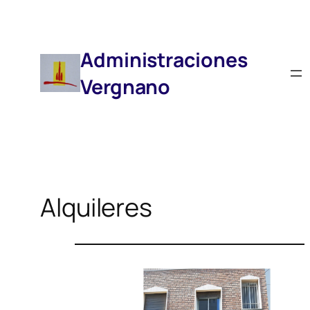
Saltar
Al
Contenido
Administraciones
Vergnano
Alquileres